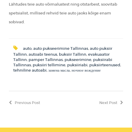
Lähtudes teie auto võimalustest ning otstarbest, soovitab
spetsialist, millised rehvid teie auto jaoks kõige enam
sobivad.
auto
,
auto pukseerimine Tallinnas
,
auto puksiir
Tallinn
,
autoabi teenus
,
buksiir Tallinn
,
evakuaator
Tallinn
,
pamper Tallinnas
,
pukseerimine
,
puksiirabi
Tallinnas
,
puksiiri tellimine
,
puksiiriabi
,
puksiirteenused
,
tehniline autoabi
,
замена масла
,
ночное вождение
Previous Post
Next Post