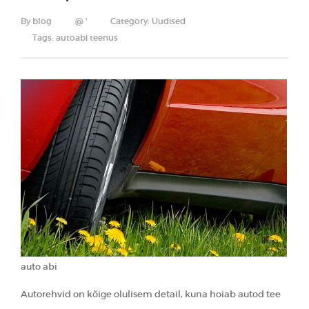
By
blog
@ '
Category:
Uudised
Tags:
autoabi teenus
auto abi
Autorehvid on kõige olulisem detail, kuna hoiab autod tee