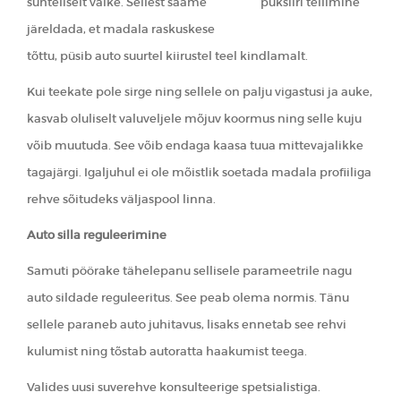
suhteliselt väike. Sellest saame
puksiiri tellimine
järeldada, et madala raskuskese
tõttu, püsib auto suurtel kiirustel teel kindlamalt.
Kui teekate pole sirge ning sellele on palju vigastusi ja auke,
kasvab oluliselt valuveljele mõjuv koormus ning selle kuju
võib muutuda. See võib endaga kaasa tuua mittevajalikke
tagajärgi. Igaljuhul ei ole mõistlik soetada madala profiiliga
rehve sõitudeks väljaspool linna.
Auto silla reguleerimine
Samuti pöörake tähelepanu sellisele parameetrile nagu
auto sildade reguleeritus. See peab olema normis. Tänu
sellele paraneb auto juhitavus, lisaks ennetab see rehvi
kulumist ning tõstab autoratta haakumist teega.
Valides uusi suverehve konsulteerige spetsialistiga.