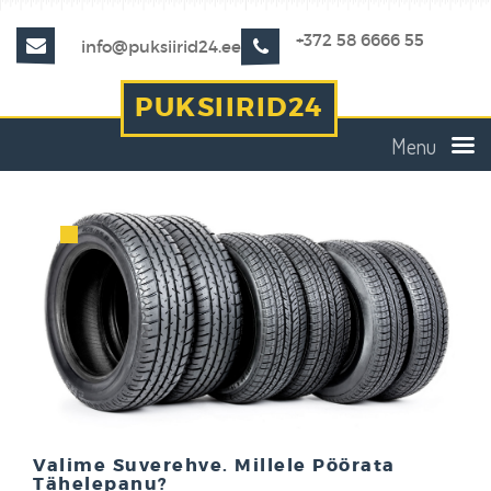
+372 58 6666 55
info@puksiirid24.ee
PUKSIIRID24
Menu
Valime Suverehve. Millele Pöörata
Tähelepanu?