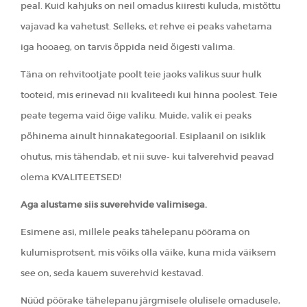
peal. Kuid kahjuks on neil omadus kiiresti kuluda, mistõttu
vajavad ka vahetust. Selleks, et rehve ei peaks vahetama
iga hooaeg, on tarvis õppida neid õigesti valima.
Täna on rehvitootjate poolt teie jaoks valikus suur hulk
tooteid, mis erinevad nii kvaliteedi kui hinna poolest. Teie
peate tegema vaid õige valiku. Muide, valik ei peaks
põhinema ainult hinnakategoorial. Esiplaanil on isiklik
ohutus, mis tähendab, et nii suve- kui talverehvid peavad
olema KVALITEETSED!
Aga alustame siis suverehvide valimisega.
Esimene asi, millele peaks tähelepanu pöörama on
kulumisprotsent, mis võiks olla väike, kuna mida väiksem
see on, seda kauem suverehvid kestavad.
Nüüd pöörake tähelepanu järgmisele olulisele omadusele,