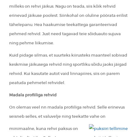
milleks on rehvi jäikus. Nagu on teada, siis kõik rehvid
erinevad jäikuse poolest. Siinkohal on oluline pöörata erilist
tähelepanu. Hea haakumise teekattega garanteerivad
pehmed rehvid. Just need tagavad teie sõiduauto sujuva
ning pehme liikumise.
Kuid pidage silmas, et suurteks kiirusteks maanteel sobivad
keskmise jäikusega rehvid ning sportliku sõidu jaoks jäigad
rehvid. Kui kasutate autot vaid linnapiires, siis on parem
peatuda pehmetel rehvidel.
Madala profiiliga rehvid
On olemas veel nn madala profiiliga rehvid. Selle erinevus
seisneb selles, et valuvelje ning teekatte vahe on
minimaalne, kuna rehvi paksus on