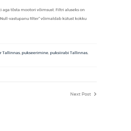
 aga tõsta mootori võimsust. Filtri aluseks on
ull-vastupanu filter“ võimaldab kütust kokku
 Tallinnas
,
pukseerimine
,
puksiirabi Tallinnas
,
Next Post