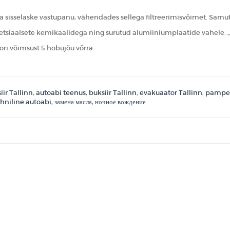
a sisselaske vastupanu, vähendades sellega filtreerimisvõimet. Samuti
tsiaalsete kemikaalidega ning surutud alumiiniumplaatide vahele. „N
ri võimsust 5 hobujõu võrra.
iir Tallinn
,
autoabi teenus
,
buksiir Tallinn
,
evakuaator Tallinn
,
pamper
ehniline autoabi
,
замена масла
,
ночное вождение