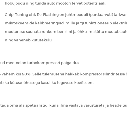
hobujõudu ning tunda auto mootori tervet potentsiaali.
Chip-Tuning
ehk Re-Flashing on juhtmooduli (pardaarvuti) tarkv
mikroskeemide kalibreeringuid, mille järgi funktsioneerib elektrili
mootorisse suunata rohkem bensiini ja õhku, mistõttu muutub a
ning väheneb kütusekulu.
dud meetod on turbokompressori paigaldus.
 vähem kui 50%. Selle tulemusena hakkab kompressor silindritesse 
b ka kütuse-õhu segu kasuliku tegevuse koefitsient.
stada oma ala spetsialistid, kuna ilma vastava varustuseta ja heade 