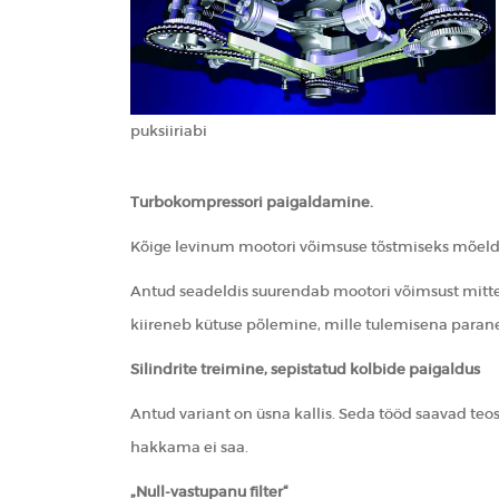
puksiiriabi
Turbokompressori paigaldamine.
Kõige levinum mootori võimsuse tõstmiseks mõel
Antud seadeldis suurendab mootori võimsust mitte
kiireneb kütuse põlemine, mille tulemisena parane
Silindrite treimine, sepistatud kolbide paigaldus
Antud variant on üsna kallis. Seda tööd saavad teo
hakkama ei saa.
„Null-vastupanu filter“