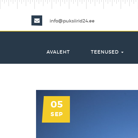
info@puksiirid24.ee
AVALEHT
TEENUSED
05
SEP