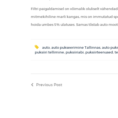
Filtri paigaldamisel on võimalik oluliselt vähendad
mitmekihiline marli kangas, mis on immutatud spe
hoida umbes 5% ulatuses. Samas tõstab auto mooto
auto
,
auto pukseerimine Tallinnas
,
auto puks
puksiiri tellimine
,
puksiiriabi
,
puksiirteenused
,
t
Previous Post