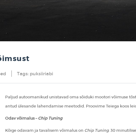
õimsust
sed
Tags:
puksiiriabi
Paljud autoomanikud unistavad oma sõiduki mootori võimuse tõstmi
antud ülesande lahendamise meetodid. Proovime Teiega koos leid
Odav võimalus –
Chip Tuning
Kõige odavam ja tavalisem võimalus on
Chip Tuning
. 30 minutili