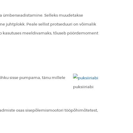
ara ümberseadistamine. Selleks muudetakse
ne juhtplokk. Peale sellist protseduuri on võimalik
uto kasutuses meeldivamaks, tõuseb pöördemoment
õhku sisse pumpama, tänu millele
puksiiriabi
teadmiste osas sisepõlemismootori tööpõhimõtetest,