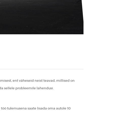
sest, ent väheseid neist teavad, millised on
a sellele probleemile lahendusi.
se töö tulemusena saate lisada oma autole 10