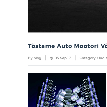
Tõstame Auto Mootori V
By
blog
@ 05 Sep'17
Category:
Uudi