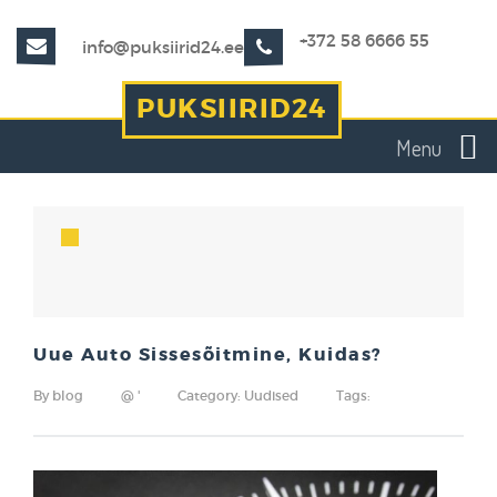
+372 58 6666 55
info@puksiirid24.ee
PUKSIIRID24
Menu
Uue Auto Sissesõitmine, Kuidas?
By
blog
@ '
Category:
Uudised
Tags: