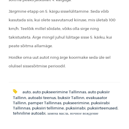
Järgmine etapp on 5. käigu sisselülitamine. Seda võib
kasutada siis, kui olete saavutanud kiiruse, mis ületab 100
km/h. Teelõik millel sõidate, võiks olla sirge ning
takistusteta. Ärge mingil juhul lülitage sisse 5. käiku, kui
peate sõitma allamäge.
Hoidke oma uut autot ning ärge koormake seda üle sel
olulisel sissesõitmise perioodil.
auto
,
auto pukseerimine Tallinnas
,
auto puksiir
Tallinn
,
autoabi teenus
,
buksiir Tallinn
,
evakuaator
Tallinn
,
pamper Tallinnas
,
pukseerimine
,
puksiirabi
Tallinnas
,
puksiiri tellimine
,
puksiiriabi
,
puksiirteenused
,
tehniline autoabi
,
замена масла
,
ночное вождение