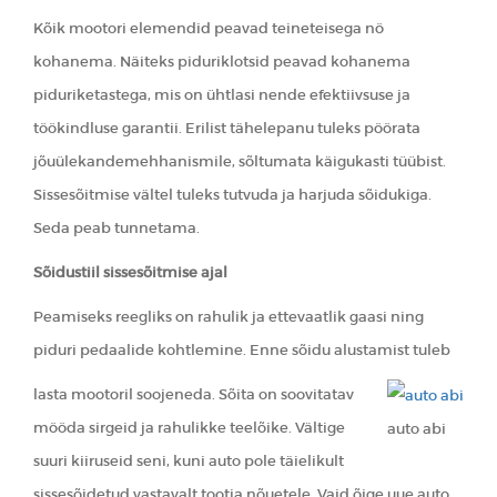
Kõik mootori elemendid peavad teineteisega nö
kohanema. Näiteks piduriklotsid peavad kohanema
piduriketastega, mis on ühtlasi nende efektiivsuse ja
töökindluse garantii. Erilist tähelepanu tuleks pöörata
jõuülekandemehhanismile, sõltumata käigukasti tüübist.
Sissesõitmise vältel tuleks tutvuda ja harjuda sõidukiga.
Seda peab tunnetama.
Sõidustiil sissesõitmise ajal
Peamiseks reegliks on rahulik ja ettevaatlik gaasi ning
piduri pedaalide kohtlemine. Enne sõidu alustamist tuleb
lasta mootoril soojeneda. Sõita on soovitatav
mööda sirgeid ja rahulikke teelõike. Vältige
auto abi
suuri kiiruseid seni, kuni auto pole täielikult
sissesõidetud vastavalt tootja nõuetele. Vaid õige uue auto