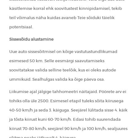
käsitlemise korral ehk soovitustest kinnipidamisel, tekib
teil võimalus näha kuidas avaneb Teie sõiduki täielik
potentsiaal.
Sissesõidu alustamine
Uue auto sissesõitmisel on kõige vastutustundlikumad
esimesed 50 km. Selle eesmärgi saavutamiseks
soovitatakse valida selline teelõik, kus ei oleks autode
ummikuid. Sealhulgas valida ka õige päeva osa.
Liikumise ajal jälgige tahhomeetri näitajaid. Pöörete arv ei
tohiks olla üle 2500. Esimesel etapil tuleks sõita kiirusega
40-50 km/h ja seda 3. käiguga. Seejärel lülitada sisse 4. käik
ja tõsta kiirust kuni 60-70 km/h. Edasi tohib suurendada
kiirust 70-80 km/h, seejärel 90 km/h ja 100 km/h, sealjuures
sõitma peaks jätkuvalt 4. käiguga.