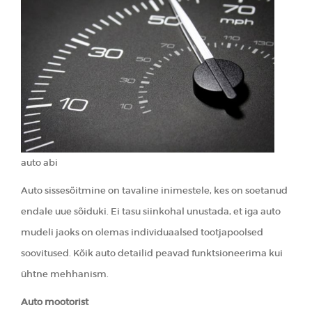
auto abi
Auto sissesõitmine on tavaline inimestele, kes on soetanud
endale uue sõiduki. Ei tasu siinkohal unustada, et iga auto
mudeli jaoks on olemas individuaalsed tootjapoolsed
soovitused. Kõik auto detailid peavad funktsioneerima kui
ühtne mehhanism.
Auto mootorist