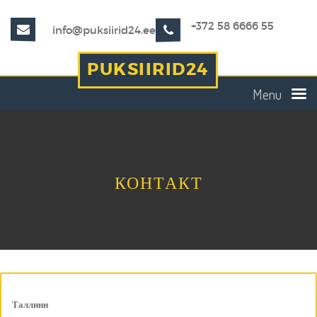
+372 58 6666 55
info@puksiirid24.ee
PUKSIIRID24
Menu
КОНТАКТ
Таллинн