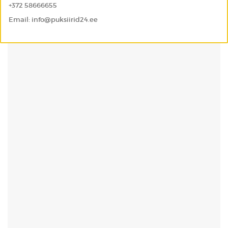
+372 58666655
Email: info@puksiirid24.ee